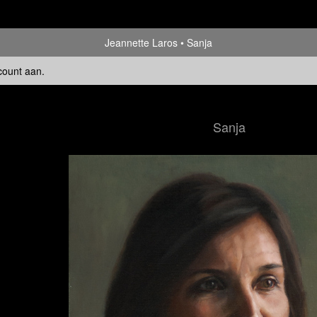
Jeannette Laros
Sanja
count aan
.
Sanja