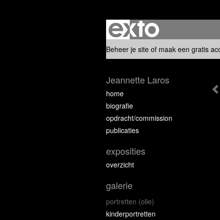
Beheer je site
of
maak een gratis ac
Jeannette Laros
home
biografie
opdracht/commission
publicaties
exposities
overzicht
galerie
portretten (olie)
kinderportretten