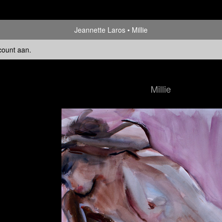
Jeannette Laros
Millie
count aan
.
Millie