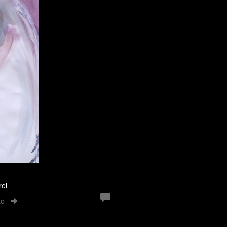
rel
to