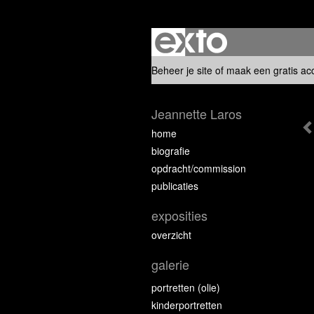
Beheer je site
of
maak een gratis ac
Jeannette Laros
home
biografie
opdracht/commission
publicaties
exposities
overzicht
galerie
portretten (olie)
kinderportretten