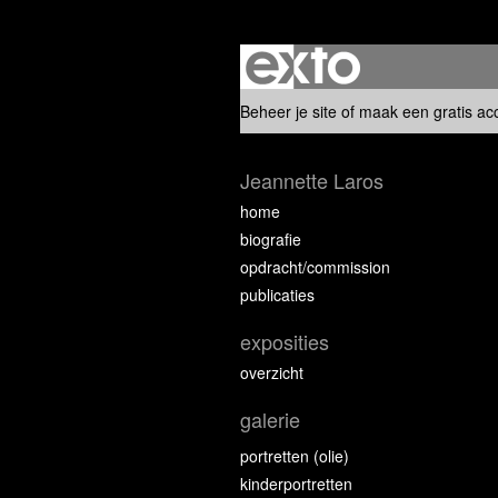
Beheer je site
of
maak een gratis ac
Jeannette Laros
home
biografie
opdracht/commission
publicaties
exposities
overzicht
galerie
portretten (olie)
kinderportretten