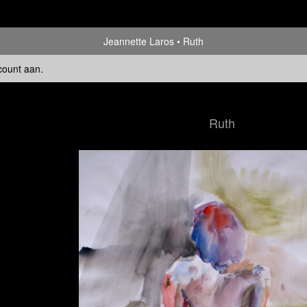
Jeannette Laros
Ruth
count aan
.
Ruth