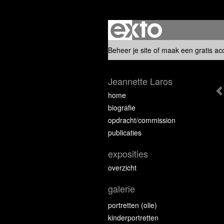
Beheer je site
of
maak een gratis ac
Jeannette Laros
home
biografie
opdracht/commission
publicaties
exposities
overzicht
galerie
portretten (olie)
kinderportretten