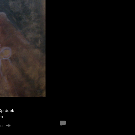
 Op doek
en
to