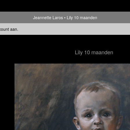
Jeannette Laros
Lily 10 maanden
count aan
.
Lily 10 maanden