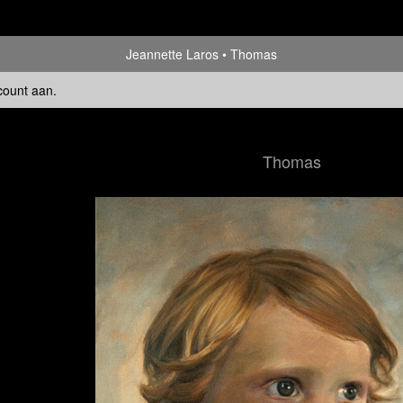
Jeannette Laros
Thomas
count aan
.
Thomas