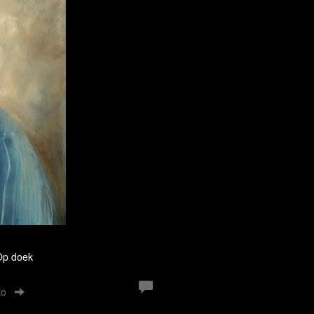
 Op doek
to