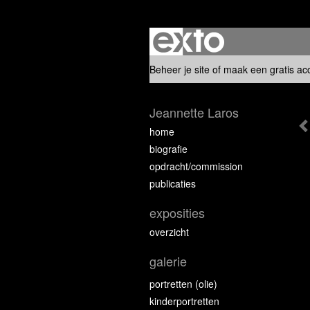
Beheer je site
of
maak een gratis ac
Jeannette Laros
home
biografie
opdracht/commission
publicaties
exposities
overzicht
galerie
portretten (olie)
kinderportretten