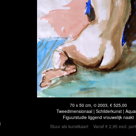
70 x 50 cm, © 2003, € 525,00
Tweedimensionaal | Schilderkunst | Aqua
Figuurstudie liggend vrouwelijk naakt
Stuur als kunstkaart
Vanaf € 2,95 excl. por