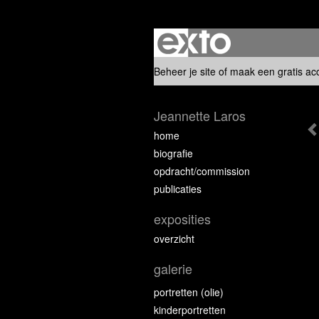
Beheer je site
of
maak een gratis ac
Jeannette Laros
home
biografie
opdracht/commission
publicaties
exposities
overzicht
galerie
portretten (olie)
kinderportretten