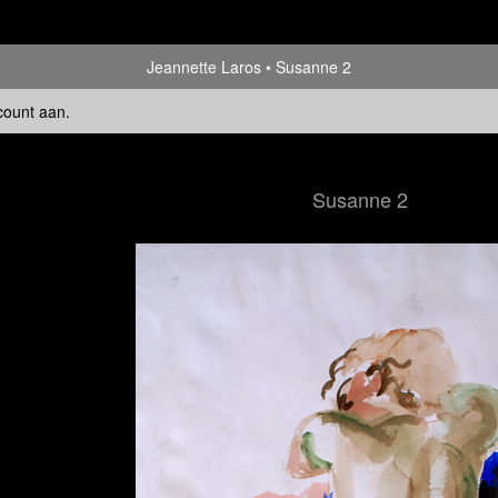
Jeannette Laros
Susanne 2
count aan
.
Susanne 2