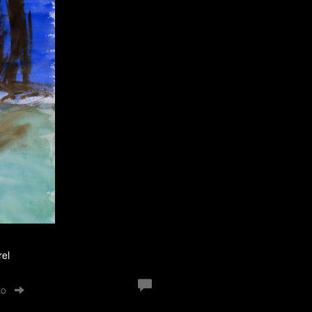
rel
to