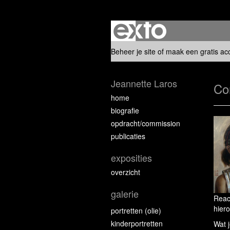
Beheer je site
of
maak een gratis ac
Jeannette Laros
Co
home
biografie
opdracht/commission
publicaties
exposities
overzicht
galerie
Reac
hiero
portretten (olie)
kinderportretten
Wat j