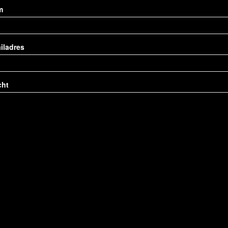
m
iladres
cht