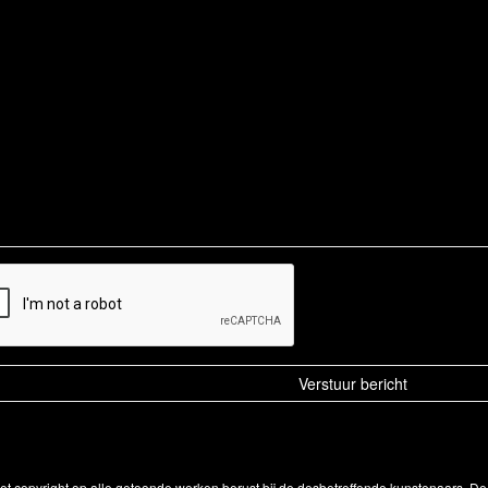
Het copyright op alle getoonde werken berust bij de desbetreffende kunstenaars. 