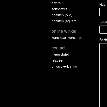
divers
Naa
zelfportret
naakten (olie)
naakten (aquarel)
E-ma
online winkel
kunstkaart versturen
Beri
contact
nieuwsbrief
reageer
privacyverklaring