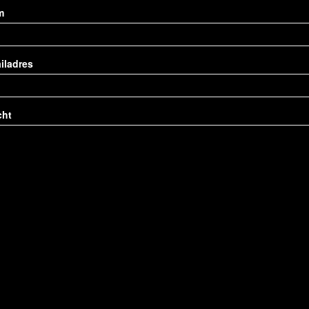
m
iladres
cht