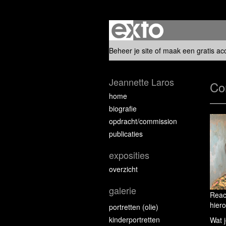
Beheer je site
of
maak een gratis ac
Jeannette Laros
Co
home
biografie
opdracht/commission
publicaties
exposities
overzicht
galerie
Reac
hiero
portretten (olie)
kinderportretten
Wat j