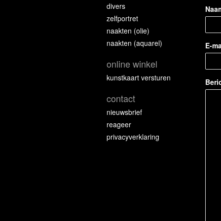
divers
Naa
zelfportret
naakten (olie)
naakten (aquarel)
E-ma
online winkel
kunstkaart versturen
Beri
contact
nieuwsbrief
reageer
privacyverklaring