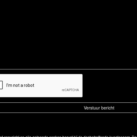
Het copyright op alle getoonde werken berust bij de desbetreffende kunstenaars. 