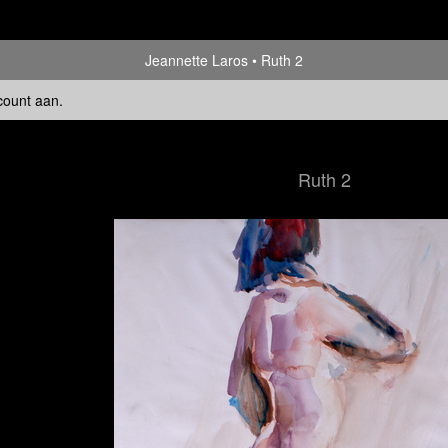
Jeannette Laros
Ruth 2
count aan
.
Ruth 2