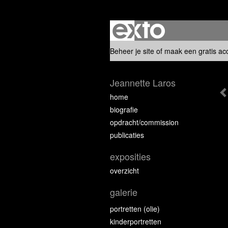
Beheer je site
of
maak een gratis ac
Jeannette Laros
home
biografie
opdracht/commission
publicaties
exposities
overzicht
galerie
portretten (olie)
kinderportretten